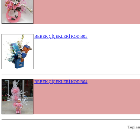
BEBEK ÇİÇEKLERİ KOD B05
BEBEK ÇİÇEKLERİ KOD.B04
Toplam