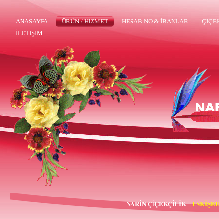
ANASAYFA
ÜRÜN / HIZMET
HESAB NO.& İBANLAR
ÇIÇE
İLETIŞIM
NARİN ÇİÇEKÇİLİK
ESKİŞEH