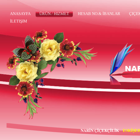
ANASAYFA
ÜRÜN / HIZMET
HESAB NO.& İBANLAR
ÇIÇE
İLETIŞIM
NARİN ÇİÇEKÇİLİK
ESKİŞEH