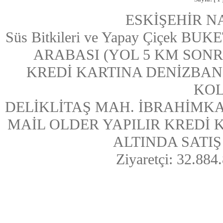
ESKİŞEHİR N
Süs Bitkileri ve Yapay Çiçek
ARABASI (YOL 5 KM SONRASI
KREDİ KARTINA DENİZBAN
KOL
DELİKLİTAŞ MAH. İBRAHİMKA
MAİL OLDER YAPILIR KREDİ
ALTINDA SATIŞ Y
Ziyaretçi: 32.884