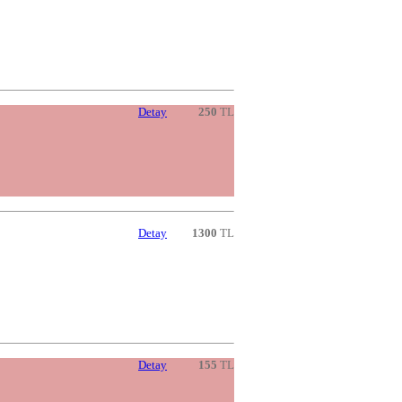
Detay
250
TL
Detay
1300
TL
Detay
155
TL