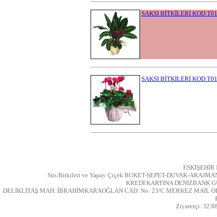
SAKSI BİTKİLERİ KOD.T0
SAKSI BİTKİLERİ KOD.T0
ESKİŞEHİR
Süs Bitkileri ve Yapay Çiçek BUKET-SEPET-DUVAK-ARAJMAN
KREDİ KARTINA DENİZBANK G
DELİKLİTAŞ MAH. İBRAHİMKARAOĞLAN CAD. No: 23/C MERKEZ MAİL OL
Ziyaretçi: 32.8