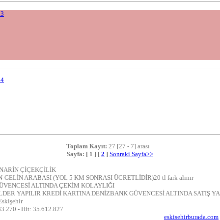
13
14
Toplam Kayıt:
27 [27 - 7] arası
Sayfa:
[
1
]
[
2
]
Sonraki Sayfa>>
 NARİN ÇİÇEKÇİLİK
-GELİN ARABASI (YOL 5 KM SONRASI ÜCRETLİDİR)20 tl fark alınır
ÜVENCESİ ALTINDA ÇEKİM KOLAYLIĞI
DER YAPILIR KREDİ KARTINA DENİZBANK GÜVENCESİ ALTINDA SATIŞ YAP
Eskişehir
83.270 - Hit: 35.612.827
eskisehirburada.com