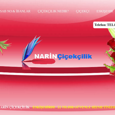
SAB NO.& İBANLAR
ÇIÇEKÇILIK NEDIR?
ÇIÇEKÇI
ESKIŞEHIR
Telefon: TEL
ARİN ÇİÇEKÇİLİK
ESKİŞEHİRDE  
22
 YILDIR GÜVENLE HİZMETİNİZ