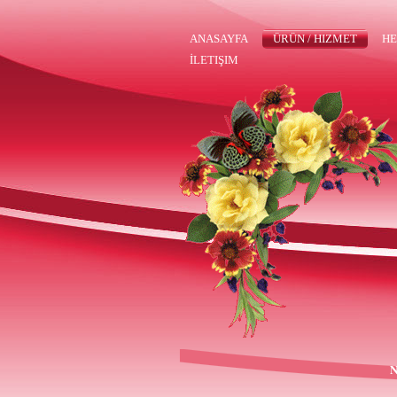
ANASAYFA
ÜRÜN / HIZMET
HE
İLETIŞIM
N