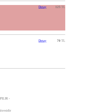
Detay
125
TL
Detay
70
TL
ILIR -
üyesidir