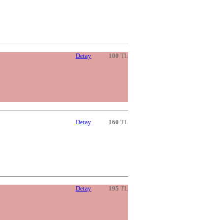
Detay
100
TL
Detay
160
TL
Detay
195
TL