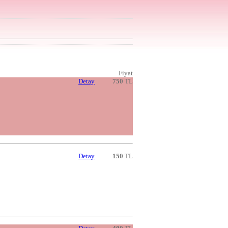
Fiyat
Detay
750
TL
Detay
150
TL