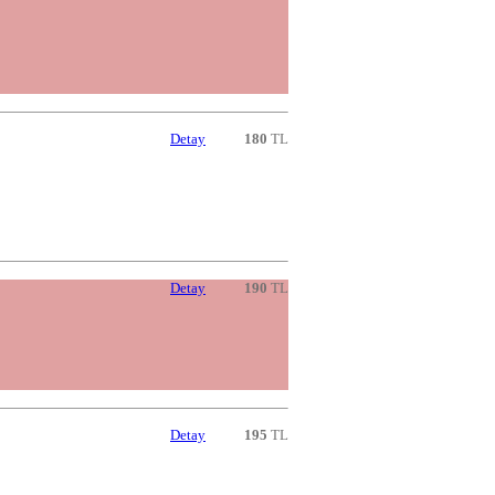
Detay
180
TL
Detay
190
TL
Detay
195
TL