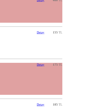
Detay
400
TL
Detay
155
TL
Detay
175
TL
Detay
185
TL