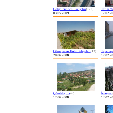
Gökyüzünden Eskişehir
(122)
Tarihi Ye
03.05.2009
17.02.2
Odunpazarı Hobi Bahçeleri
(13)
Tepebaş
20.06.2008
17.02.2
Çömlekçilik
(6)
İstasyon
12.06.2008
17.02.2