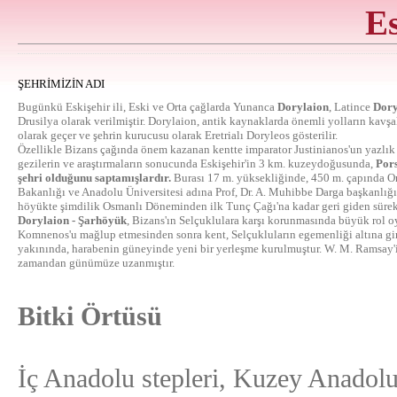
Es
ŞEHRİMİZİN ADI
Bugünkü Eskişehir ili, Eski ve Orta çağlarda Yunanca
Dorylaion
, Latince
Dor
Drusilya olarak verilmiştir. Dorylaion, antik kaynaklarda önemli yolların kavşak
olarak geçer ve şehrin kurucusu olarak Eretrialı Doryleos gösterilir.
Özellikle Bizans çağında önem kazanan kentte imparator Justinianos'un yazlık s
gezilerin ve araştırmaların sonucunda Eskişehir'in 3 km. kuzeydoğusunda,
Pors
şehri olduğunu saptamışlardır.
Burası 17 m. yüksekliğinde, 450 m. çapında Or
Bakanlığı ve Anadolu Üniversitesi adına Prof, Dr. A. Muhibbe Darga başkanlığın
höyükte şimdilik Osmanlı Döneminden ilk Tunç Çağı'na kadar geri giden sürekl
Dorylaion - Şarhöyük
, Bizans'ın Selçuklulara karşı korunmasında büyük rol o
Komnenos'u mağlup etmesinden sonra kent, Selçukluların egemenliği altına gi
yakınında, harabenin güneyinde yeni bir yerleşme kurulmuştur. W. M. Ramsay'i
zamandan günümüze uzanmıştır.
Bitki Örtüsü
İç Anadolu stepleri, Kuzey Anadolu