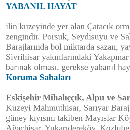
YABANIL HAYAT
ilin kuzeyinde yer alan Çatacık or
zengindir. Porsuk, Seydisuyu ve Sa
Barajlarında bol miktarda sazan, yay
Sivrihisar yakınlarındaki Yakapına
barınak olması, gerekse yabanıl hay
Koruma Sahaları
Eskişehir Mihalıççık, Alpu ve S
Kuzeyi Mahmuthisar, Sarıyar Baraj
güney kıyısını takiben Mayıslar K
Ağaçhisar. Yukarıdereköy, Kozlubel