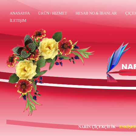
ANASAYFA
ÜRÜN / HIZMET
HESAB NO.& İBANLAR
ÇIÇE
İLETIŞIM
NARİN ÇİÇEKÇİLİK
ESKİŞEH