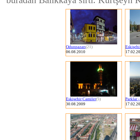
buradan Balıkkaya sırtı. Kurtşeyh 
Odunpazarı
(21)
Eskişehi
06.08.2010
17.02.2
Eskişehir Camiler
(5)
Parklar -
30.08.2009
17.02.2