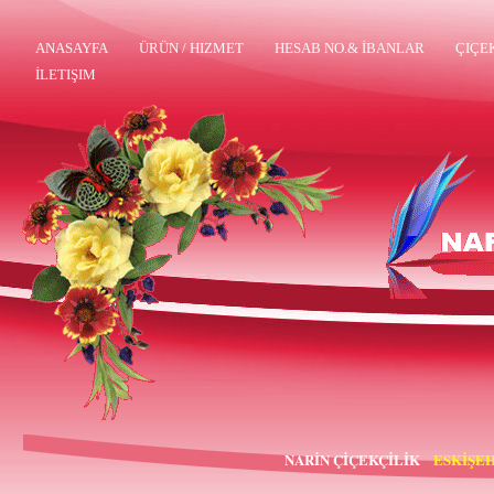
ANASAYFA
ÜRÜN / HIZMET
HESAB NO.& İBANLAR
ÇIÇE
İLETIŞIM
NARİN ÇİÇEKÇİLİK
ESKİŞEH