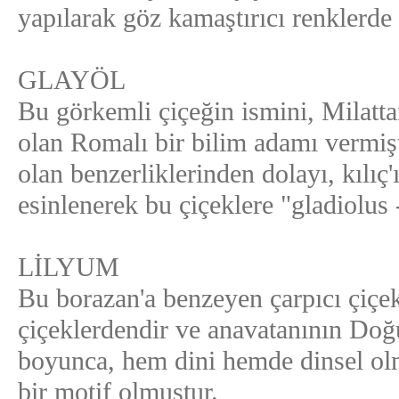
yapılarak göz kamaştırıcı renklerde y
GLAYÖL
Bu görkemli çiçeğin ismini, Milatt
olan Romalı bir bilim adamı vermişti
olan benzerliklerinden dolayı, kılıç'ı
esinlenerek bu çiçeklere "gladiolus -
LİLYUM
Bu borazan'a benzeyen çarpıcı çiçekl
çiçeklerdendir ve anavatanının Doğ
boyunca, hem dini hemde dinsel olm
bir motif olmuştur.